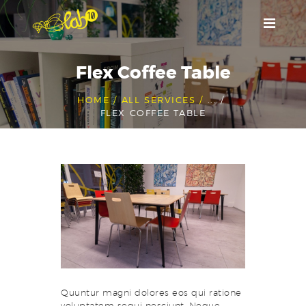
Home
Flex Coffee Table
Coworking
Raum
HOME
ALL SERVICES
...
FLEX COFFEE TABLE
Kontakt
English
Quuntur magni dolores eos qui ratione
voluptatem sequi nesciunt. Neque